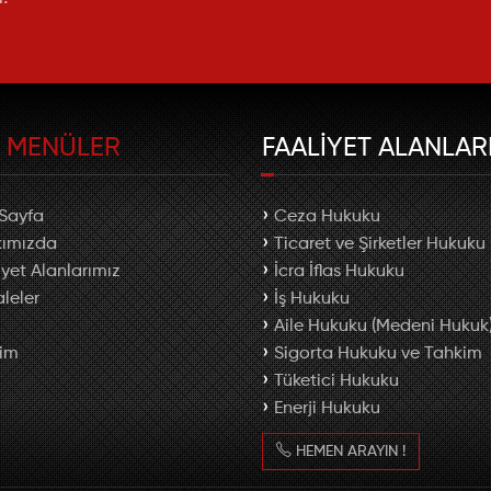
A
MENÜLER
FAALİYET ALANLAR
Sayfa
Ceza Hukuku
ımızda
Ticaret ve Şirketler Hukuku
iyet Alanlarımız
İcra İflas Hukuku
leler
İş Hukuku
Aile Hukuku (Medeni Hukuk
şim
Sigorta Hukuku ve Tahkim
Tüketici Hukuku
Enerji Hukuku
HEMEN ARAYIN !