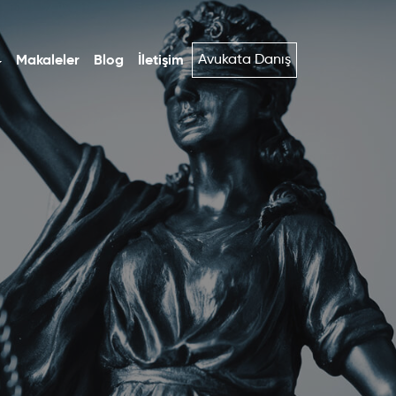
Avukata Danış
Makaleler
Blog
İletişim