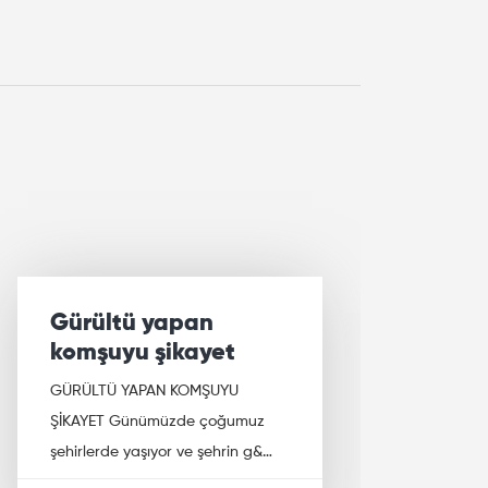
Gürültü yapan
L
komşuyu şikayet
Ş
GÜRÜLTÜ YAPAN KOMŞUYU
H
ŞİKAYET Günümüzde çoğumuz
LAZ
şehirlerde yaşıyor ve şehrin g&…
TAZ