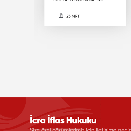
tarafların boşanmanın t&…
23 MRT
Ceza Hukuku
Ticaret ve Şirketler Huku
İcra İflas Hukuku
Kat Mülkiyeti Hukuku
Size özel çözümlerimiz için iletişime geçin