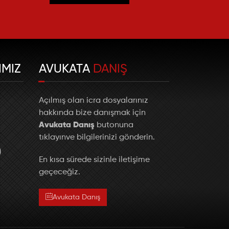
IMIZ
AVUKATA
DANIŞ
Açılmış olan icra dosyalarınız
hakkında bize danışmak için
Avukata Danış
butonuna
tıklayınve bilgilerinizi gönderin.
)
En kısa sürede sizinle iletişime
geçeceğiz.
Avukata Danış