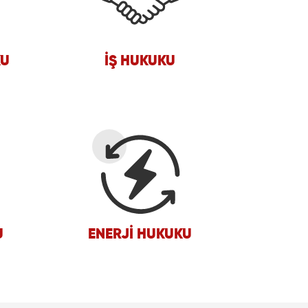
KU
İŞ HUKUKU
U
ENERJI HUKUKU