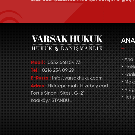
Yabancılar Hukuku
Ceza Hukuku
AN
Ana 
Mobil
:
0532 668 54 73
Hakk
Tel
:
0216 234 09 29
Faal
E-Posta
:
info@varsakhukuk.com
Maka
Adres
:
Fikirtepe mah. Hızırbey cad.
Blog
Fortis Sinanlı Sitesi. G-21
İleti
Kadıköy/İSTANBUL