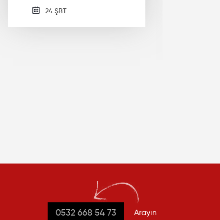
gel
24 ŞBT
ins
0532 668 54 73
Arayın